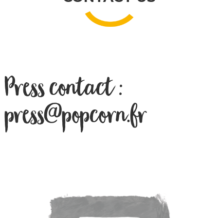
Press contact :
press@popcorn.fr