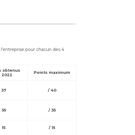
l’entreprise pour chacun des 4
s obtenus
Points maximum
 2022
37
/ 40
35
/ 35
15
/ 15