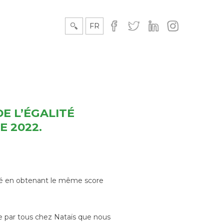
herche
FR
EN
gation
ipale
DE L’ÉGALITÉ
 2022.
ité en obtenant le même score
gée par tous chez Nataïs que nous