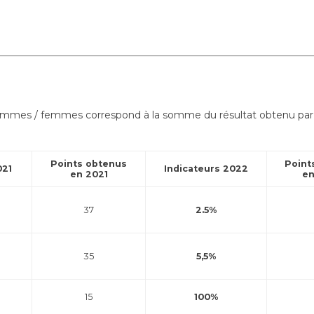
é hommes / femmes correspond à la somme du résultat obtenu par 
Points obtenus
Point
021
Indicateurs 2022
en 2021
en
37
2.5%
35
5,5%
15
100%