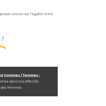
sser encore sur l’égalité entre
 !
lité hommes / femmes :
mmes
dans nos effectifs
t des femmes