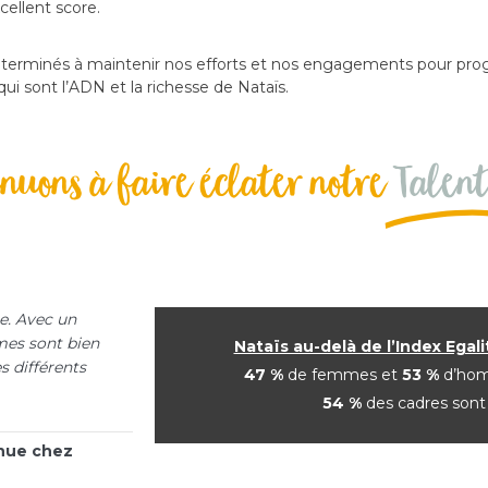
cellent score.
rminés à maintenir nos efforts et nos engagements pour progre
i sont l’ADN et la richesse de Nataïs.
nuons à faire éclater notre
Talent
e. Avec un
mes sont bien
Nataïs au-delà de l’Index Ega
s différents
47 %
de femmes et
53 %
d’ho
54 %
des cadres son
inue chez