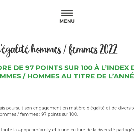
Aller
Rec
à
pour
la
:
navi
princ
l'égalité hommes / femmes 2022
E DE 97 POINTS SUR 100 À L’INDEX 
MES / HOMMES AU TITRE DE L’ANNÉE
ataïs poursuit son engagement en matière d’égalité et de divers
é hommes / femmes : 97 points sur 100.
de toute la #popcornfamily et à une culture de la diversité parta