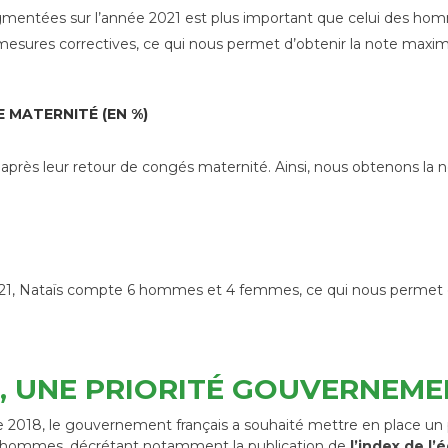
ugmentées sur l’année 2021 est plus important que celui des ho
 mesures correctives, ce qui nous permet d’obtenir la note maxim
 MATERNITÉ (EN %)
rès leur retour de congés maternité. Ainsi, nous obtenons la n
2021, Nataïs compte 6 hommes et 4 femmes, ce qui nous permet 
E, UNE PRIORITÉ GOUVERNEM
 2018, le gouvernement français a souhaité mettre en place un pl
es hommes, décrétant notamment la publication de
l’index de l’